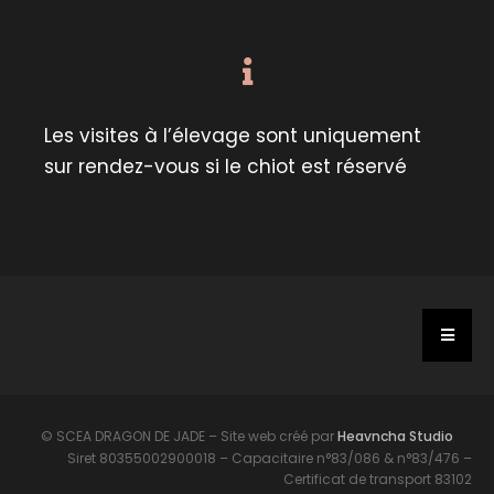
Les visites à l’élevage sont uniquement
sur rendez-vous si le chiot est réservé
© SCEA DRAGON DE JADE – Site web créé par
Heavncha Studio
Siret 80355002900018 – Capacitaire n°83/086 & n°83/476 –
Certificat de transport 83102